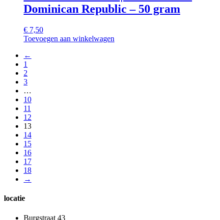
Dominican Republic – 50 gram
€
7,50
Toevoegen aan winkelwagen
←
1
2
3
…
10
11
12
13
14
15
16
17
18
→
locatie
Burgstraat 43