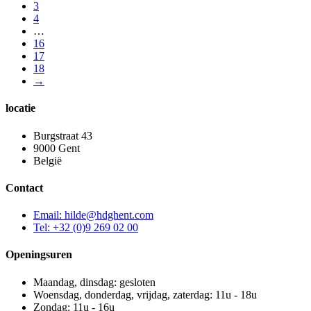
3
4
…
16
17
18
→
locatie
Burgstraat 43
9000 Gent
België
Contact
Email: hilde@hdghent.com
Tel: +32 (0)9 269 02 00
Openingsuren
Maandag, dinsdag: gesloten
Woensdag, donderdag, vrijdag, zaterdag: 11u - 18u
Zondag: 11u - 16u