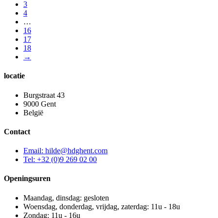
3
4
…
16
17
18
→
locatie
Burgstraat 43
9000 Gent
België
Contact
Email: hilde@hdghent.com
Tel: +32 (0)9 269 02 00
Openingsuren
Maandag, dinsdag: gesloten
Woensdag, donderdag, vrijdag, zaterdag: 11u - 18u
Zondag: 11u - 16u