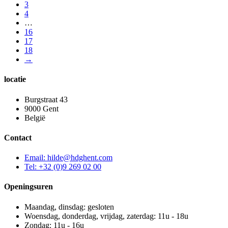
3
4
…
16
17
18
→
locatie
Burgstraat 43
9000 Gent
België
Contact
Email: hilde@hdghent.com
Tel: +32 (0)9 269 02 00
Openingsuren
Maandag, dinsdag: gesloten
Woensdag, donderdag, vrijdag, zaterdag: 11u - 18u
Zondag: 11u - 16u