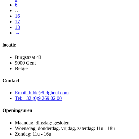
6
…
16
17
18
→
locatie
Burgstraat 43
9000 Gent
België
Contact
Email: hilde@hdghent.com
Tel: +32 (0)9 269 02 00
Openingsuren
Maandag, dinsdag: gesloten
Woensdag, donderdag, vrijdag, zaterdag: 11u - 18u
Zondag: 11u - 16u